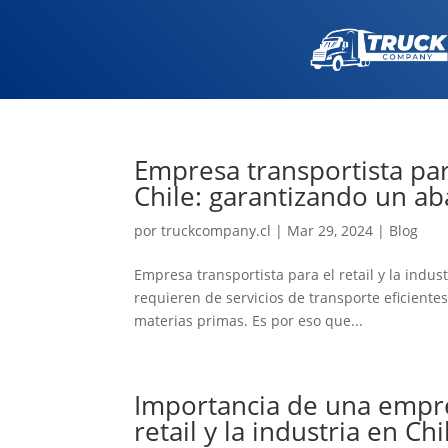
Empresa transportista para
Chile: garantizando un ab
por
truckcompany.cl
|
Mar 29, 2024
|
Blog
Empresa transportista para el retail y la indust
requieren de servicios de transporte eficiente
materias primas. Es por eso que...
Importancia de una empres
retail y la industria en Chi